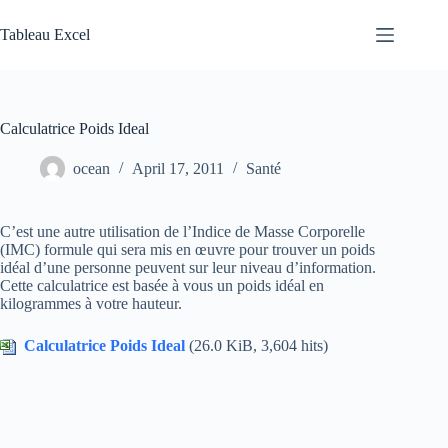
Skip
to
Tableau Excel
content
Calculatrice Poids Ideal
ocean
April 17, 2011
Santé
C’est
une autre
utilisation
de
l’
Indice de Masse Corporelle
(
IMC
)
formule qui
sera
mis en œuvre
pour
trouver
un poids
idéal
d’une personne
peuvent
sur ​​leur
niveau d’information
.
Cette
calculatrice
est
basée
à
vous
un poids idéal
en
kilogrammes
à
votre
hauteur.
Calculatrice Poids Ideal
(26.0 KiB, 3,604 hits)